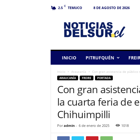
C
TEMUCO
8 DE AGOSTO DE 2026
2.5
N
o
t
i
c
i
a
INICIO
PITRUFQUÉN
FREI
s
d
Inicio
Araucanía
Con gran asistencia de público 
e
ARAUCANÍA
FREIRE
PORTADA
l
Con gran asistenci
S
u
la cuarta feria d
r
Chihuimpilli
Por
admin
-
6 de enero de 2025
1018