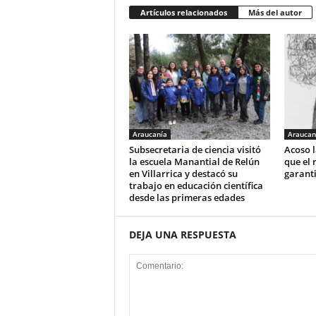
Artículos relacionados
Más del autor
Araucanía
Araucan
Subsecretaria de ciencia visitó
Acoso l
la escuela Manantial de Relún
que el 
en Villarrica y destacó su
garant
trabajo en educación científica
desde las primeras edades
DEJA UNA RESPUESTA