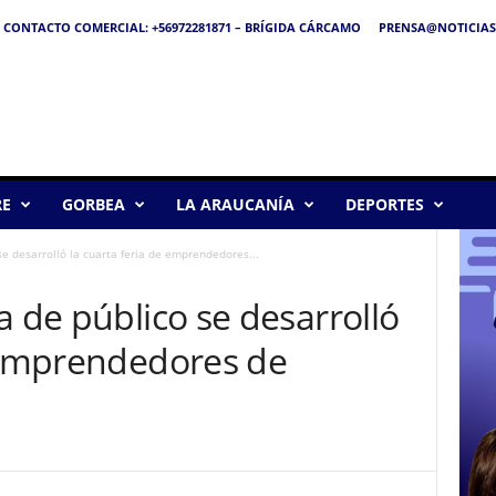
CONTACTO COMERCIAL: +56972281871 – BRÍGIDA CÁRCAMO
PRENSA@NOTICIAS
RE
GORBEA
LA ARAUCANÍA
DEPORTES
se desarrolló la cuarta feria de emprendedores...
a de público se desarrolló
e emprendedores de