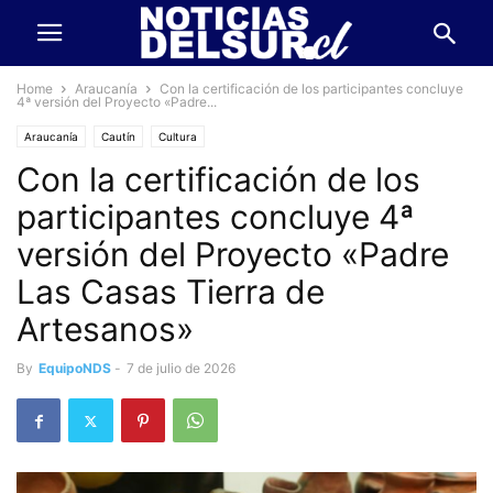
Home
Araucanía
Con la certificación de los participantes concluye
4ª versión del Proyecto «Padre...
Araucanía
Cautín
Cultura
Con la certificación de los
participantes concluye 4ª
versión del Proyecto «Padre
Las Casas Tierra de
Artesanos»
By
EquipoNDS
-
7 de julio de 2026