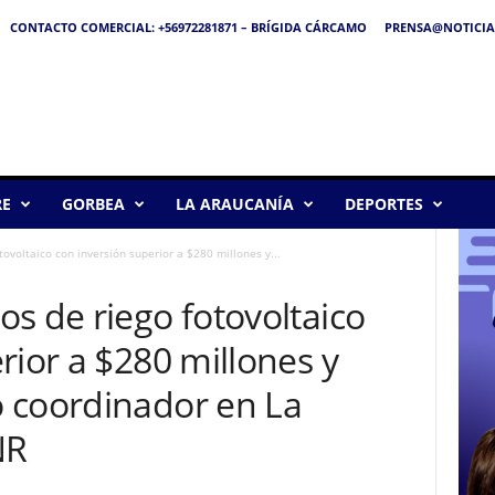
CONTACTO COMERCIAL: +56972281871 – BRÍGIDA CÁRCAMO
PRENSA@NOTICIA
RE
GORBEA
LA ARAUCANÍA
DEPORTES
ovoltaico con inversión superior a $280 millones y...
s de riego fotovoltaico
rior a $280 millones y
 coordinador en La
NR