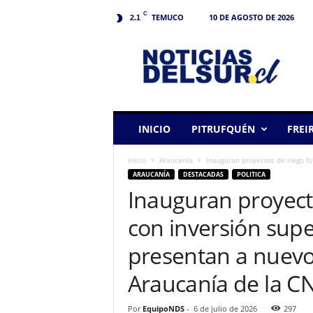
C
TEMUCO
10 DE AGOSTO DE 2026
2.1
N
o
t
i
c
i
a
INICIO
PITRUFQUÉN
FREI
s
d
Inicio
Araucanía
Inauguran proyectos de riego fot
e
ARAUCANÍA
DESTACADAS
POLITICA
l
Inauguran proyecto
S
u
con inversión supe
r
presentan a nuevo
Araucanía de la C
Por
EquipoNDS
-
6 de julio de 2026
297