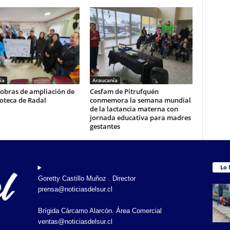
ía
Araucanía
 obras de ampliación de
Cesfam de Pitrufquén
ioteca de Radal
conmemora la semana mundial
de la lactancia materna con
jornada educativa para madres
gestantes
Lo 
Goretty Castillo Muñoz . Director
prensa@noticiasdelsur.cl
Brígida Cárcamo Alarcón. Área Comercial
ventas@noticiasdelsur.cl