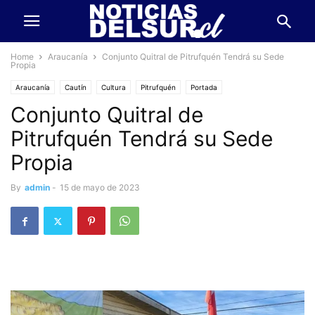
Home
Araucanía
Conjunto Quitral de Pitrufquén Tendrá su Sede
Propia
Araucanía
Cautín
Cultura
Pitrufquén
Portada
Conjunto Quitral de
Pitrufquén Tendrá su Sede
Propia
By
admin
-
15 de mayo de 2023