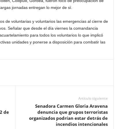
olten, Collipulli, Gorbea, fueron foco de preocupación de
argas jornadas entregan lo mejor de sí.
os de voluntarias y voluntarios las emergencias al cierre de
ivos. Señalar que desde el día viernes la comandancia
cuartelamiento para todos los voluntarios lo que implicó
ctivas unidades y ponerse a disposición para combatir las
Artículo siguiente
Senadora Carmen Gloria Aravena
12 de
denuncia que grupos terroristas
organizados podrían estar detrás de
incendios intencionales