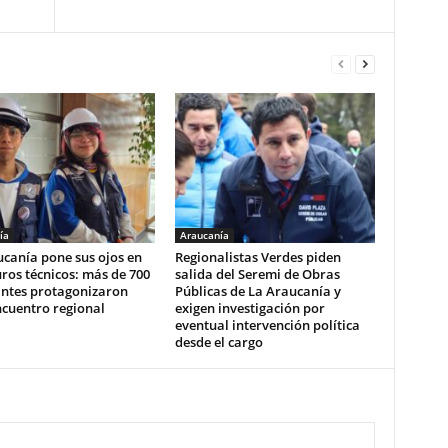
ía
Araucanía
canía pone sus ojos en
Regionalistas Verdes piden
uros técnicos: más de 700
salida del Seremi de Obras
antes protagonizaron
Públicas de La Araucanía y
ncuentro regional
exigen investigación por
eventual intervención política
desde el cargo