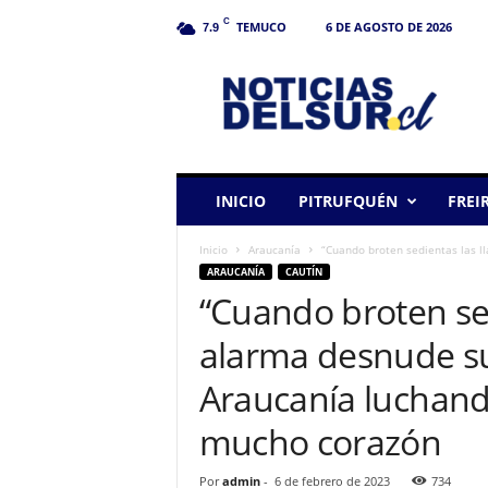
C
TEMUCO
6 DE AGOSTO DE 2026
7.9
N
o
t
i
c
i
a
INICIO
PITRUFQUÉN
FREI
s
d
Inicio
Araucanía
“Cuando broten sedientas las ll
e
ARAUCANÍA
CAUTÍN
l
“Cuando broten sed
S
u
alarma desnude su
r
Araucanía luchand
mucho corazón
Por
admin
-
6 de febrero de 2023
734