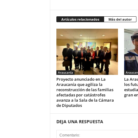
Artículos relacionados
Más del autor
Araucanía
Araucan
Proyecto anunciado en La
La Arau
Araucanía que agiliza la
los fut
reconstrucción de las familias
estudi
afectadas por catástrofes
gran e
avanza a la Sala de la Cámara
de Diputados
DEJA UNA RESPUESTA