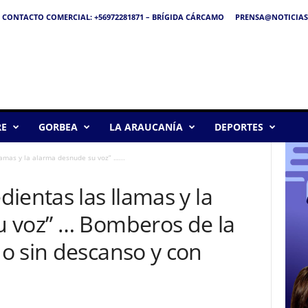
CONTACTO COMERCIAL: +56972281871 – BRÍGIDA CÁRCAMO
PRENSA@NOTICIAS
RE
GORBEA
LA ARAUCANÍA
DEPORTES
amas y la alarma desnude su voz” …...
ientas las llamas y la
 voz” … Bomberos de la
o sin descanso y con