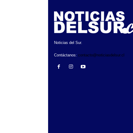
Noticias del Sur.
Contáctanos:
contacto@noticiasdelsur.cl