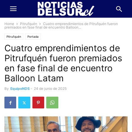
Home
Pitrufquén
Cuatro emprendimientos de Pitrufquén fueron
premiados en fase final de encuentro Balloon...
Pitrufquén
Portada
Cuatro emprendimientos de
Pitrufquén fueron premiados
en fase final de encuentro
Balloon Latam
By
EquipoNDS
-
24 de junio de 2025