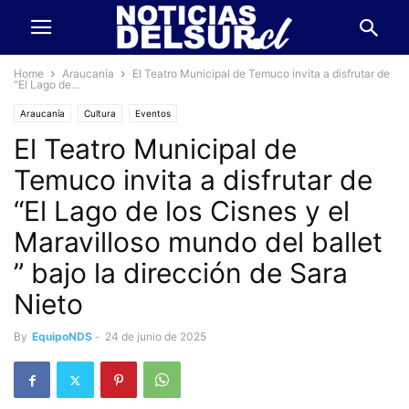
Home
Araucanía
El Teatro Municipal de Temuco invita a disfrutar de
“El Lago de...
Araucanía
Cultura
Eventos
El Teatro Municipal de
Temuco invita a disfrutar de
“El Lago de los Cisnes y el
Maravilloso mundo del ballet
” bajo la dirección de Sara
Nieto
By
EquipoNDS
-
24 de junio de 2025