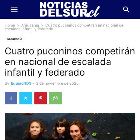
Home
Araucanía
Cuatro puconinos competirán en nacional de
escalada infantil y federado
Araucanía
Cuatro puconinos competirán
en nacional de escalada
infantil y federado
By
EquipoNDS
-
3 de noviembre de 2025