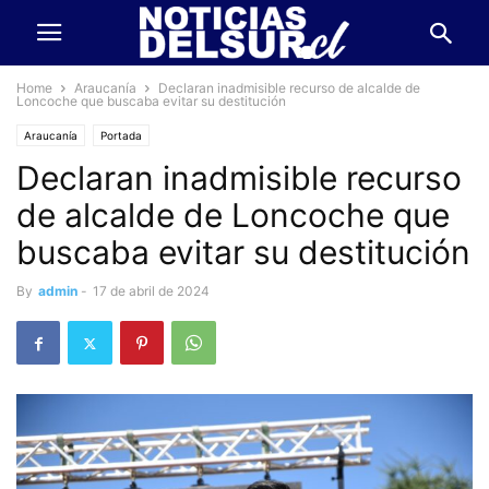
Home
Araucanía
Declaran inadmisible recurso de alcalde de
Loncoche que buscaba evitar su destitución
Araucanía
Portada
Declaran inadmisible recurso
de alcalde de Loncoche que
buscaba evitar su destitución
By
admin
-
17 de abril de 2024