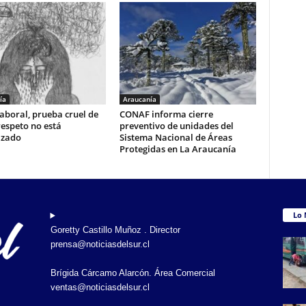
ía
Araucanía
aboral, prueba cruel de
CONAF informa cierre
respeto no está
preventivo de unidades del
izado
Sistema Nacional de Áreas
Protegidas en La Araucanía
Lo 
Goretty Castillo Muñoz . Director
prensa@noticiasdelsur.cl
Brígida Cárcamo Alarcón. Área Comercial
ventas@noticiasdelsur.cl