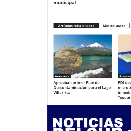
municipal
Artículos relacionados
Más del autor
Araucanía
Araucan
Aprueban primer Plan de
PDI de
Descontaminación para el Lago
microtr
Villarrica
inmedia
Teodor