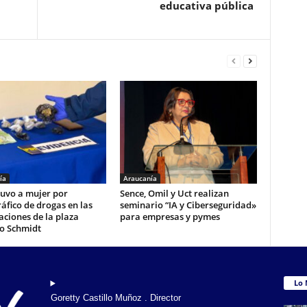
educativa pública
ía
Araucanía
tuvo a mujer por
Sence, Omil y Uct realizan
áfico de drogas en las
seminario “IA y Ciberseguridad»
ciones de la plaza
para empresas y pymes
o Schmidt
Lo 
Goretty Castillo Muñoz . Director