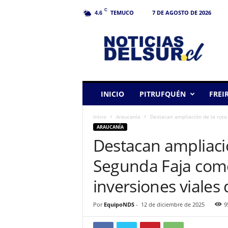
C
TEMUCO
7 DE AGOSTO DE 2026
4.6
N
o
t
i
c
i
a
INICIO
PITRUFQUÉN
FREI
s
d
Inicio
Araucanía
Destacan ampliación de la ruta
e
ARAUCANÍA
l
Destacan ampliació
S
u
Segunda Faja com
r
inversiones viales d
Por
EquipoNDS
-
12 de diciembre de 2025
9