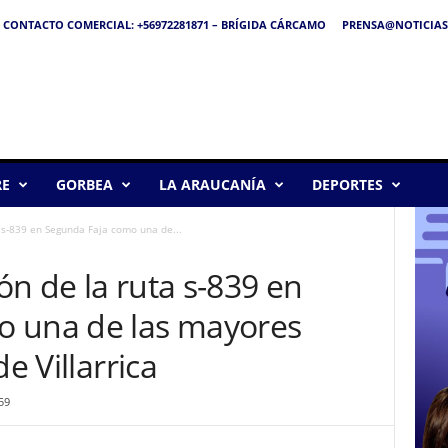
CONTACTO COMERCIAL: +56972281871 – BRÍGIDA CÁRCAMO
PRENSA@NOTICIAS
RE
GORBEA
LA ARAUCANÍA
DEPORTES
 s-839 en Segunda Faja como una de...
n de la ruta s-839 en
o una de las mayores
e Villarrica
59