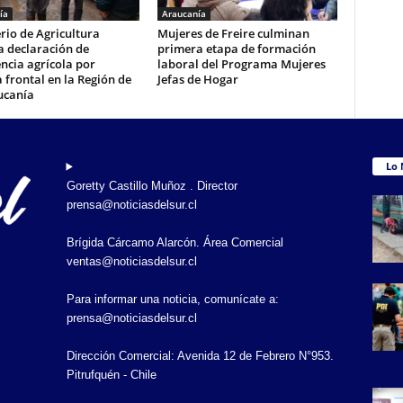
ía
Araucanía
rio de Agricultura
Mujeres de Freire culminan
a declaración de
primera etapa de formación
ncia agrícola por
laboral del Programa Mujeres
 frontal en la Región de
Jefas de Hogar
ucanía
Lo 
Goretty Castillo Muñoz . Director
prensa@noticiasdelsur.cl
Brígida Cárcamo Alarcón. Área Comercial
ventas@noticiasdelsur.cl
Para informar una noticia, comunícate a:
prensa@noticiasdelsur.cl
Dirección Comercial: Avenida 12 de Febrero N°953.
Pitrufquén - Chile