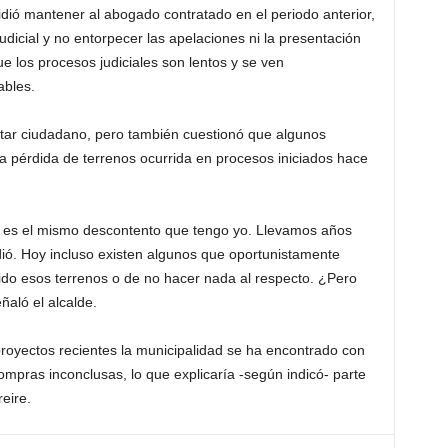
idió mantener al abogado contratado en el periodo anterior,
udicial y no entorpecer las apelaciones ni la presentación
e los procesos judiciales son lentos y se ven
ables.
star ciudadano, pero también cuestionó que algunos
 la pérdida de terrenos ocurrida en procesos iniciados hace
y es el mismo descontento que tengo yo. Llevamos años
ió. Hoy incluso existen algunos que oportunistamente
ido esos terrenos o de no hacer nada al respecto. ¿Pero
ñaló el alcalde.
proyectos recientes la municipalidad se ha encontrado con
compras inconclusas, lo que explicaría -según indicó- parte
reire.