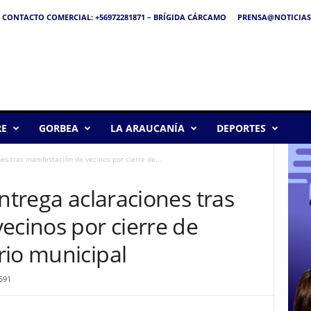
CONTACTO COMERCIAL: +56972281871 – BRÍGIDA CÁRCAMO
PRENSA@NOTICIAS
RE
GORBEA
LA ARAUCANÍA
DEPORTES
es tras manifestación de vecinos por cierre de...
entrega aclaraciones tras
ecinos por cierre de
rio municipal
591