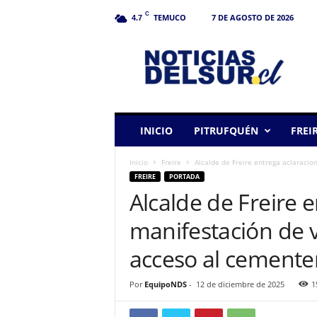
C
TEMUCO
7 DE AGOSTO DE 2026
4.7
N
o
t
i
c
i
a
INICIO
PITRUFQUÉN
FREI
s
d
Inicio
Freire
Alcalde de Freire entrega aclaracion
e
FREIRE
PORTADA
l
Alcalde de Freire 
S
u
manifestación de v
r
acceso al cemente
Por
EquipoNDS
-
12 de diciembre de 2025
1