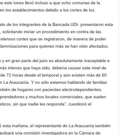
que este lunes llevó incluso a que ocho comunas de la
en los establecimientos debido a los cortes de luz.
resto de los integrantes de la Bancada UDI- presentaron esta
olicitando iniciar un procedimiento en contra de las
extensos cortes que se registraron, de manera de poder
ndemnizaciones para quienes más se han visto afectados.
n y en gran parte del país es absolutamente inaceptable e
r más intenso que haya sido, debería causar este nivel de
s de 72 horas desde el temporal y aún existen más de 60
en La Araucanía. Y no sólo estamos hablando de familias
mbién de hogares con pacientes electrodependientes,
prendedores y muchos locales comerciales, que suelen
icos, sin que nadie les responda”, cuestionó el
 esta mañana, el representante de La Araucanía también
mpulsará una comisión investigadora en la Cámara de