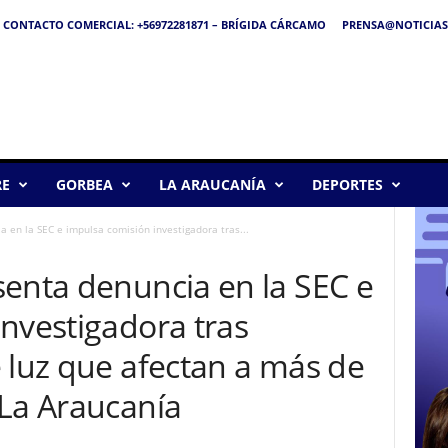
CONTACTO COMERCIAL: +56972281871 – BRÍGIDA CÁRCAMO
PRENSA@NOTICIAS
RE
GORBEA
LA ARAUCANÍA
DEPORTES
 en la SEC e impulsa comisión investigadora tras...
senta denuncia en la SEC e
nvestigadora tras
 luz que afectan a más de
 La Araucanía