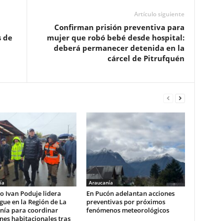
Artículo siguiente
Confirman prisión preventiva para
s de
mujer que robó bebé desde hospital:
deberá permanecer detenida en la
cárcel de Pitrufquén
ía
Araucanía
o Ivan Poduje lidera
En Pucón adelantan acciones
gue en la Región de La
preventivas por próximos
nía para coordinar
fenómenos meteorológicos
nes habitacionales tras