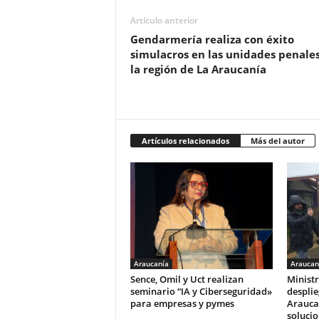
Artículo anterior
Gendarmería realiza con éxito
simulacros en las unidades penale
la región de La Araucanía
Artículos relacionados
Más del autor
Araucanía
Araucan
Sence, Omil y Uct realizan
Ministr
seminario “IA y Ciberseguridad»
desplie
para empresas y pymes
Arauca
solucio