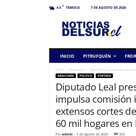
C
TEMUCO
7 DE AGOSTO DE 2026
4.4
N
o
t
i
c
i
a
INICIO
PITRUFQUÉN
FREI
s
d
Inicio
Araucanía
Diputado Leal presenta denuncia
e
ARAUCANÍA
POLITICA
PORTADA
l
Diputado Leal pre
S
u
impulsa comisión i
r
extensos cortes de
60 mil hogares en
Por
admin
-
5 de agosto de 2024
563