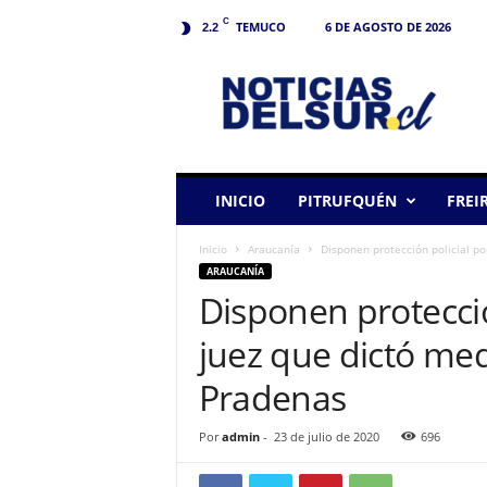
C
TEMUCO
6 DE AGOSTO DE 2026
2.2
N
o
t
i
c
i
a
INICIO
PITRUFQUÉN
FREI
s
d
Inicio
Araucanía
Disponen protección policial po
e
ARAUCANÍA
l
Disponen protecci
S
u
juez que dictó med
r
Pradenas
Por
admin
-
23 de julio de 2020
696