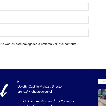
sitio web en este navegador la próxima vez que comente.
Lo 
Goretty Castillo Muñoz . Director
prensa@noticiasdelsur.cl
Brígida Cárcamo Alarcón. Área Comercial