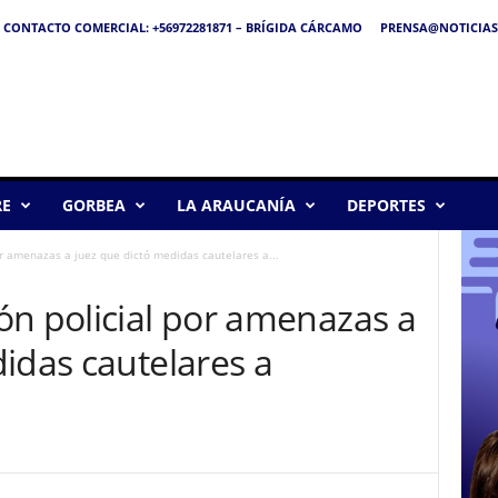
CONTACTO COMERCIAL: +56972281871 – BRÍGIDA CÁRCAMO
PRENSA@NOTICIAS
RE
GORBEA
LA ARAUCANÍA
DEPORTES
r amenazas a juez que dictó medidas cautelares a...
ón policial por amenazas a
idas cautelares a