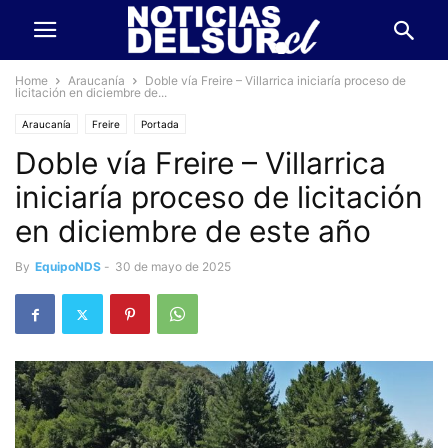
Home
Araucanía
Doble vía Freire – Villarrica iniciaría proceso de
licitación en diciembre de...
Araucanía
Freire
Portada
Doble vía Freire – Villarrica
iniciaría proceso de licitación
en diciembre de este año
By
EquipoNDS
-
30 de mayo de 2025