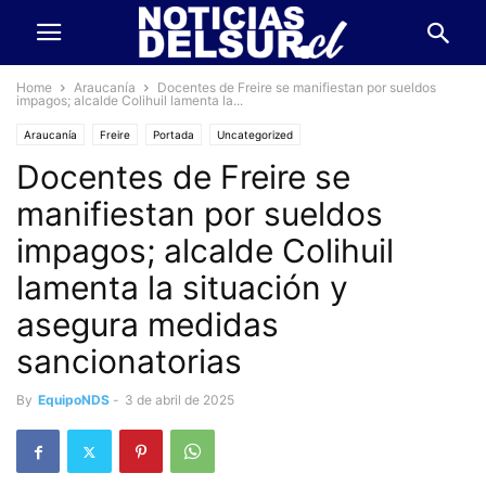
Home
Araucanía
Docentes de Freire se manifiestan por sueldos
impagos; alcalde Colihuil lamenta la...
Araucanía
Freire
Portada
Uncategorized
Docentes de Freire se
manifiestan por sueldos
impagos; alcalde Colihuil
lamenta la situación y
asegura medidas
sancionatorias
By
EquipoNDS
-
3 de abril de 2025