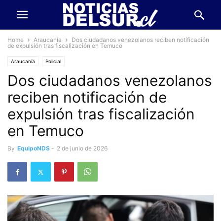
Home
Araucanía
Dos ciudadanos venezolanos reciben notificación
de expulsión tras fiscalización en Temuco
Araucanía
Policial
Dos ciudadanos venezolanos
reciben notificación de
expulsión tras fiscalización
en Temuco
By
EquipoNDS
-
2 de junio de 2026