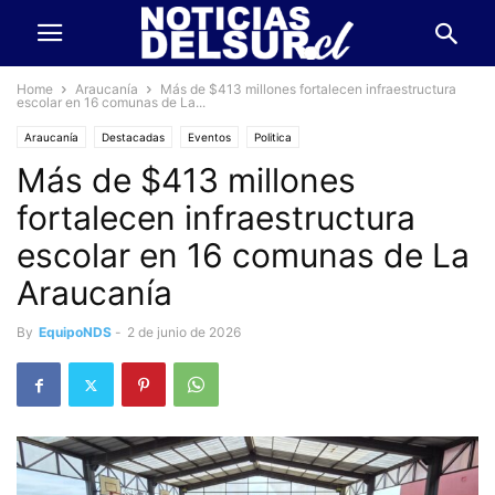
Home
Araucanía
Más de $413 millones fortalecen infraestructura
escolar en 16 comunas de La...
Araucanía
Destacadas
Eventos
Politica
Más de $413 millones
fortalecen infraestructura
escolar en 16 comunas de La
Araucanía
By
EquipoNDS
-
2 de junio de 2026