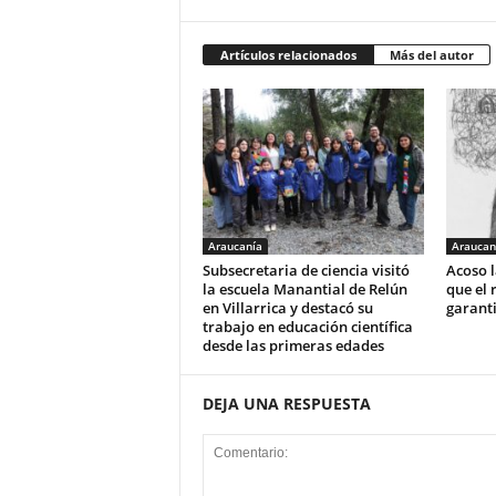
Artículos relacionados
Más del autor
Araucanía
Araucan
Subsecretaria de ciencia visitó
Acoso l
la escuela Manantial de Relún
que el 
en Villarrica y destacó su
garant
trabajo en educación científica
desde las primeras edades
DEJA UNA RESPUESTA