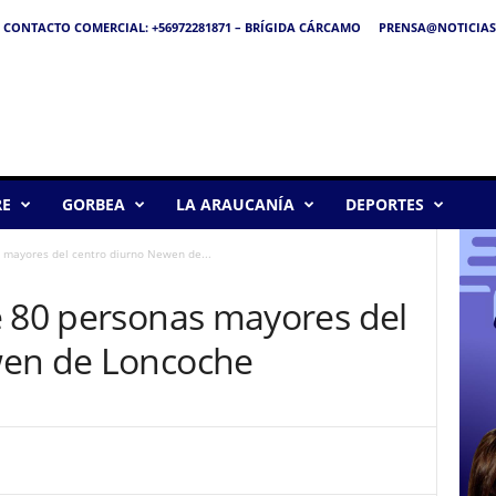
CONTACTO COMERCIAL: +56972281871 – BRÍGIDA CÁRCAMO
PRENSA@NOTICIAS
RE
GORBEA
LA ARAUCANÍA
DEPORTES
 mayores del centro diurno Newen de...
e 80 personas mayores del
wen de Loncoche