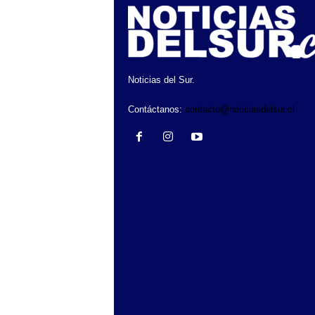
Noticias del Sur.
Contáctanos:
contacto@noticiasdelsur.cl