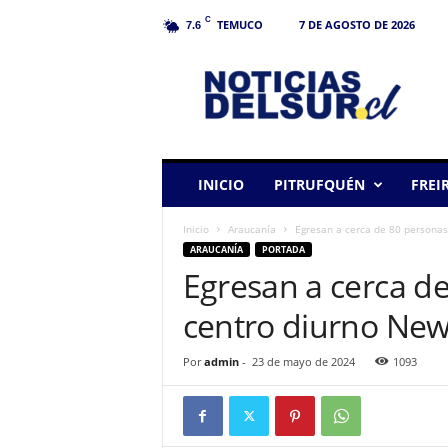
C
TEMUCO
7 DE AGOSTO DE 2026
7.6
N
o
t
i
c
i
a
INICIO
PITRUFQUÉN
FREI
s
d
Inicio
Araucanía
Egresan a cerca de 80 personas
e
ARAUCANÍA
PORTADA
l
Egresan a cerca d
S
u
centro diurno Ne
r
Por
admin
-
23 de mayo de 2024
1093