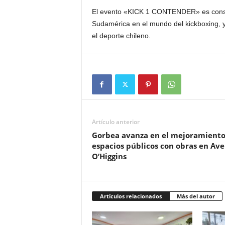
El evento «KICK 1 CONTENDER» es consid
Sudamérica en el mundo del kickboxing, y
el deporte chileno.
Artículo anterior
Gorbea avanza en el mejoramiento
espacios públicos con obras en Av
O’Higgins
Artículos relacionados
Más del autor