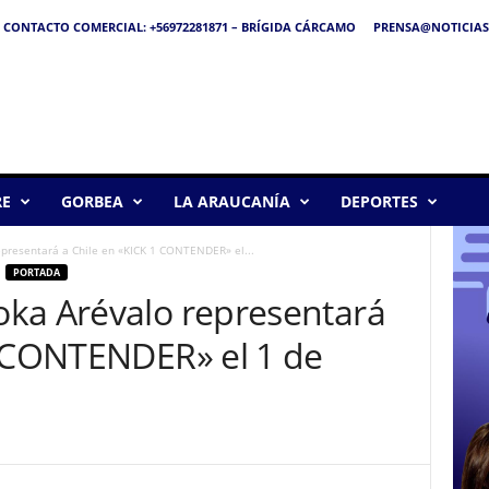
CONTACTO COMERCIAL: +56972281871 – BRÍGIDA CÁRCAMO
PRENSA@NOTICIAS
RE
GORBEA
LA ARAUCANÍA
DEPORTES
presentará a Chile en «KICK 1 CONTENDER» el...
PORTADA
ka Arévalo representará
1 CONTENDER» el 1 de