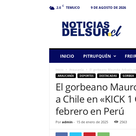
C
TEMUCO
9 DE AGOSTO DE 2026
2.6
N
o
t
i
c
i
a
INICIO
PITRUFQUÉN
FREI
s
d
Inicio
Araucanía
El gorbeano Mauroka Arévalo re
e
ARAUCANÍA
DEPORTES
DESTACADAS
GORBEA
l
El gorbeano Mauro
S
u
a Chile en «KICK 
r
febrero en Perú
Por
admin
-
15 de enero de 2025
2563