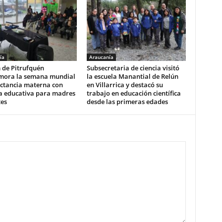
ía
Araucanía
 de Pitrufquén
Subsecretaria de ciencia visitó
ora la semana mundial
la escuela Manantial de Relún
actancia materna con
en Villarrica y destacó su
a educativa para madres
trabajo en educación científica
tes
desde las primeras edades