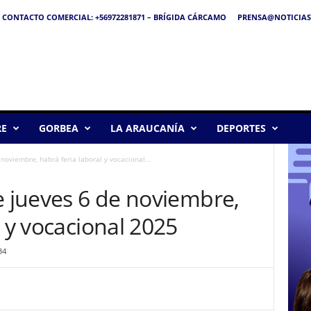
CONTACTO COMERCIAL: +56972281871 – BRÍGIDA CÁRCAMO
PRENSA@NOTICIAS
RE
GORBEA
LA ARAUCANÍA
DEPORTES
noviembre, habrá feria laboral y vocacional...
e jueves 6 de noviembre,
l y vocacional 2025
34