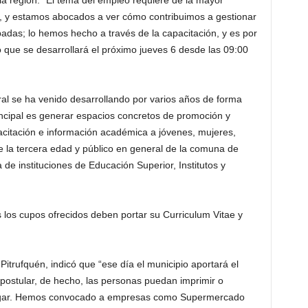
 la región. “El tema del empleo requiere de la mayor
s, y estamos abocados a ver cómo contribuimos a gestionar
das; lo hemos hecho a través de la capacitación, y es por
 que se desarrollará el próximo jueves 6 desde las 09:00
ral se ha venido desarrollando por varios años de forma
incipal es generar espacios concretos de promoción y
citación e información académica a jóvenes, mujeres,
e la tercera edad y público en general de la comuna de
 de instituciones de Educación Superior, Institutos y
los cupos ofrecidos deben portar su Curriculum Vitae y
trufquén, indicó que “ese día el municipio aportará el
ostular, de hecho, las personas puedan imprimir o
 lugar. Hemos convocado a empresas como Supermercado