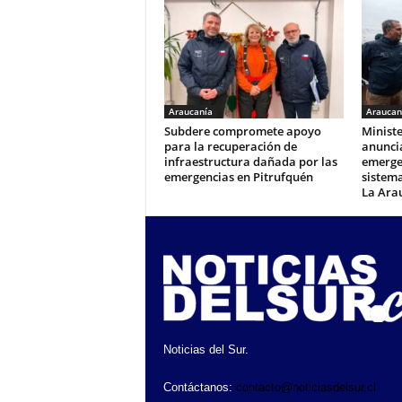
Araucanía
Araucan
Subdere compromete apoyo
Ministe
para la recuperación de
anunci
infraestructura dañada por las
emerge
emergencias en Pitrufquén
sistema
La Ara
Noticias del Sur.
Contáctanos:
contacto@noticiasdelsur.cl