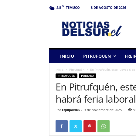
C
TEMUCO
8 DE AGOSTO DE 2026
2.8
N
o
t
i
c
i
a
INICIO
PITRUFQUÉN
FREI
s
d
Inicio
Pitrufquén
En Pitrufquén, este jueves 6 de 
e
PITRUFQUÉN
PORTADA
l
En Pitrufquén, est
S
u
habrá feria labora
r
Por
EquipoNDS
-
3 de noviembre de 2025
9