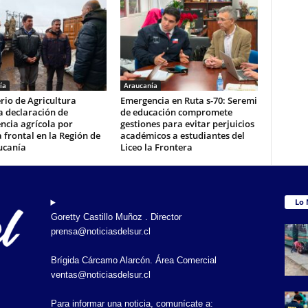
ía
Araucanía
rio de Agricultura
Emergencia en Ruta s-70: Seremi
a declaración de
de educación compromete
ncia agrícola por
gestiones para evitar perjuicios
 frontal en la Región de
académicos a estudiantes del
ucanía
Liceo la Frontera
Lo 
Goretty Castillo Muñoz . Director
prensa@noticiasdelsur.cl
Brígida Cárcamo Alarcón. Área Comercial
ventas@noticiasdelsur.cl
Para informar una noticia, comunícate a: