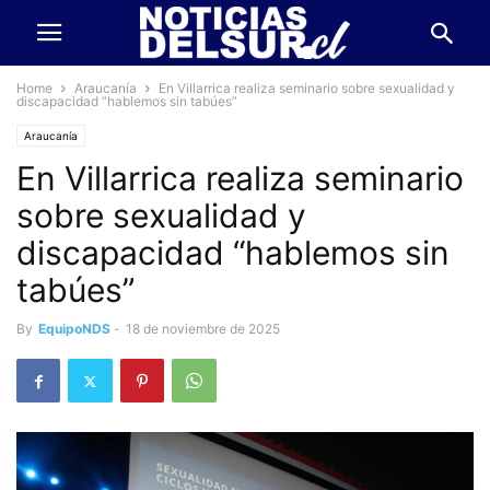
Home
Araucanía
En Villarrica realiza seminario sobre sexualidad y
discapacidad “hablemos sin tabúes”
Araucanía
En Villarrica realiza seminario
sobre sexualidad y
discapacidad “hablemos sin
tabúes”
By
EquipoNDS
-
18 de noviembre de 2025