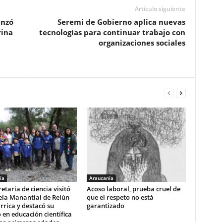
Artículo siguiente
enzó
Seremi de Gobierno aplica nuevas
rina
tecnologías para continuar trabajo con
organizaciones sociales
ía
Araucanía
etaria de ciencia visitó
Acoso laboral, prueba cruel de
ela Manantial de Relún
que el respeto no está
arrica y destacó su
garantizado
 en educación científica