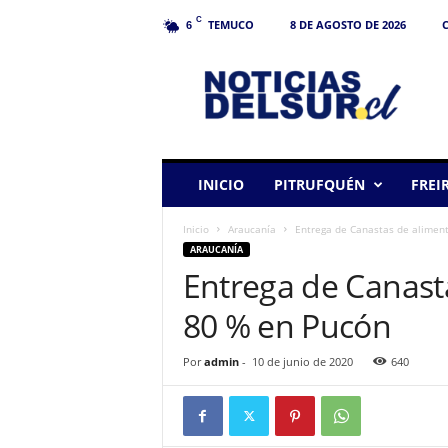
C
TEMUCO
8 DE AGOSTO DE 2026
C
6
N
o
t
i
c
i
a
INICIO
PITRUFQUÉN
FREI
s
d
Inicio
Araucanía
Entrega de Canastas de aliment
e
ARAUCANÍA
l
Entrega de Canast
S
u
80 % en Pucón
r
Por
admin
-
10 de junio de 2020
640