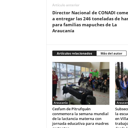
Artículo anterior
Director Nacional de CONADI com
a entregar las 246 toneladas de ha
para familias mapuches de La
Araucanía
Artículos relacionados
Más del autor
Araucanía
Araucan
Cesfam de Pitrufquén
Subsecr
conmemora la semana mundial
la escu
de la lactancia materna con
en Vill
jornada educativa para madres
trabajo