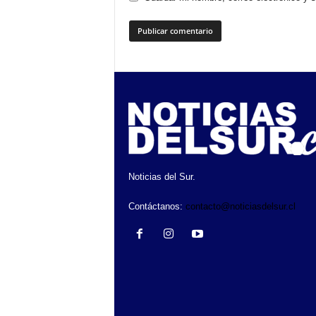
Noticias del Sur.
Contáctanos:
contacto@noticiasdelsur.cl