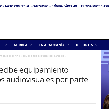
ONTACTO COMERCIAL: +56972281871 – BRÍGIDA CÁRCAMO
PRENSA@NOTICIASDE
RE
GORBEA
LA ARAUCANÍA
DEPORTES
miento deportivo y equipos audiovisuales por parte de...
 recibe equipamiento
s audiovisuales por parte