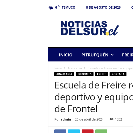
C
TEMUCO
8 DE AGOSTO DE 2026
C
6
N
o
t
i
c
i
a
INICIO
PITRUFQUÉN
FREI
s
d
Inicio
Araucanía
Escuela de Freire recibe equipa
e
ARAUCANÍA
DEPORTES
FREIRE
PORTADA
l
Escuela de Freire
S
u
deportivo y equipo
r
de Frontel
Por
admin
-
26 de abril de 2024
1832