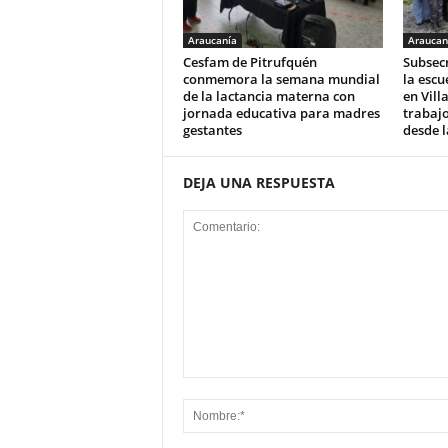
Araucanía
Araucan
Cesfam de Pitrufquén
Subsecr
conmemora la semana mundial
la escu
de la lactancia materna con
en Vill
jornada educativa para madres
trabajo
gestantes
desde 
DEJA UNA RESPUESTA