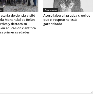
ía
Araucanía
etaria de ciencia visitó
Acoso laboral, prueba cruel de
ela Manantial de Relún
que el respeto no está
arrica y destacó su
garantizado
 en educación científica
las primeras edades