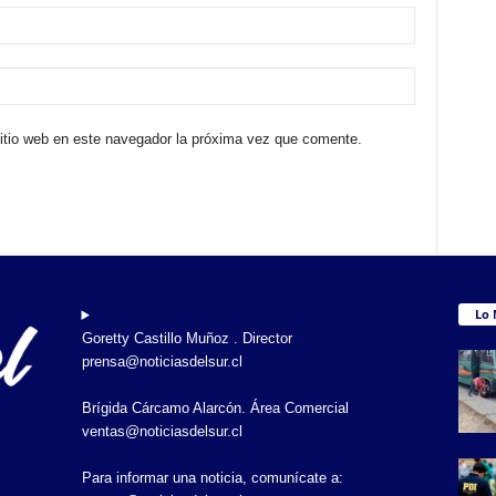
sitio web en este navegador la próxima vez que comente.
Lo 
Goretty Castillo Muñoz . Director
prensa@noticiasdelsur.cl
Brígida Cárcamo Alarcón. Área Comercial
ventas@noticiasdelsur.cl
Para informar una noticia, comunícate a: