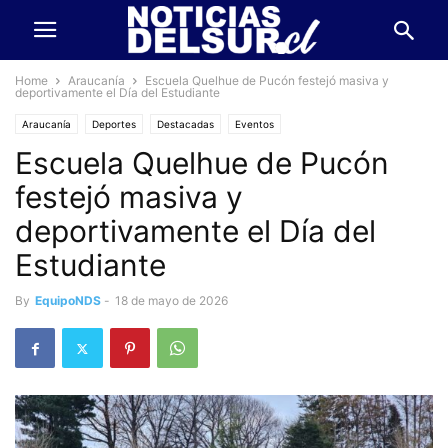
Home
Araucanía
Escuela Quelhue de Pucón festejó masiva y
deportivamente el Día del Estudiante
Araucanía
Deportes
Destacadas
Eventos
Escuela Quelhue de Pucón
festejó masiva y
deportivamente el Día del
Estudiante
By
EquipoNDS
-
18 de mayo de 2026