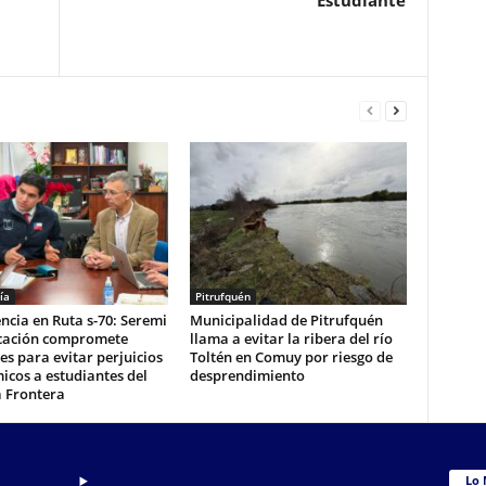
Estudiante
ía
Pitrufquén
cia en Ruta s-70: Seremi
Municipalidad de Pitrufquén
cación compromete
llama a evitar la ribera del río
es para evitar perjuicios
Toltén en Comuy por riesgo de
cos a estudiantes del
desprendimiento
a Frontera
Lo 