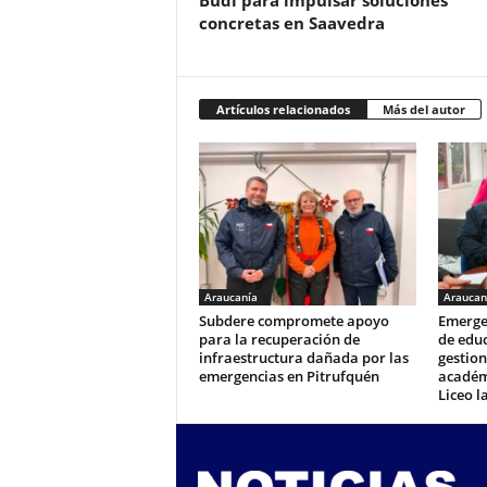
Budi para impulsar soluciones
concretas en Saavedra
Artículos relacionados
Más del autor
Araucanía
Araucan
Subdere compromete apoyo
Emergen
para la recuperación de
de edu
infraestructura dañada por las
gestion
emergencias en Pitrufquén
académi
Liceo l