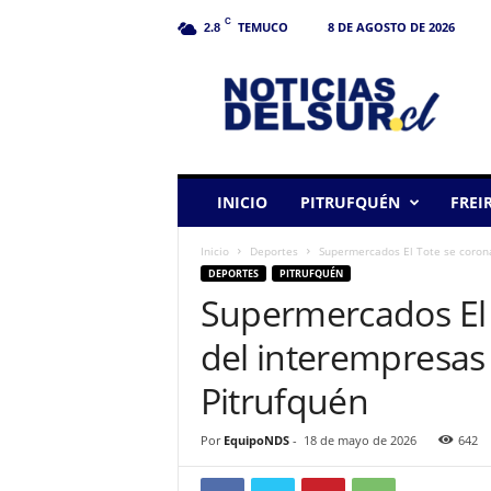
C
TEMUCO
8 DE AGOSTO DE 2026
2.8
N
o
t
i
c
i
a
INICIO
PITRUFQUÉN
FREI
s
d
Inicio
Deportes
Supermercados El Tote se corona
e
DEPORTES
PITRUFQUÉN
l
Supermercados El
S
u
del interempresas 
r
Pitrufquén
Por
EquipoNDS
-
18 de mayo de 2026
642