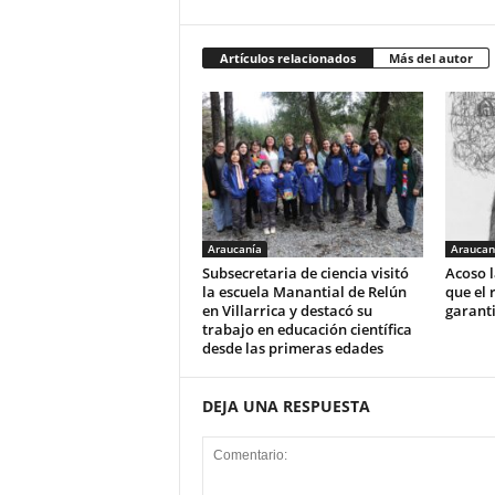
Artículos relacionados
Más del autor
Araucanía
Araucan
Subsecretaria de ciencia visitó
Acoso l
la escuela Manantial de Relún
que el 
en Villarrica y destacó su
garant
trabajo en educación científica
desde las primeras edades
DEJA UNA RESPUESTA