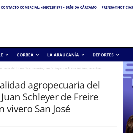
CONTACTO COMERCIAL: +56972281871 – BRÍGIDA CÁRCAMO
PRENSA@NOTICIAS
RE
GORBEA
LA ARAUCANÍA
DEPORTES
cuaria del Liceo Bicentenario Juan Schleyer de Freire inician pasantías...
alidad agropecuaria del
 Juan Schleyer de Freire
n vivero San José