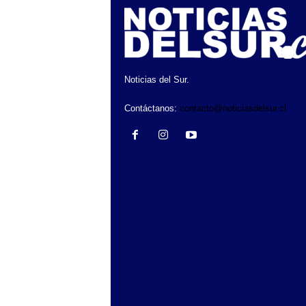
Noticias del Sur.
Contáctanos:
contacto@noticiasdelsur.cl