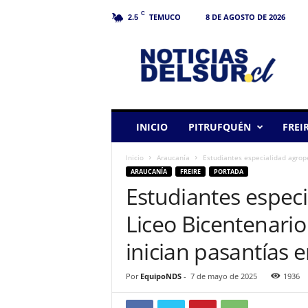
C
TEMUCO
8 DE AGOSTO DE 2026
2.5
N
o
t
i
c
i
a
INICIO
PITRUFQUÉN
FREI
s
d
Inicio
Araucanía
Estudiantes especialidad agrope
e
ARAUCANÍA
FREIRE
PORTADA
l
Estudiantes especi
S
u
Liceo Bicentenario
r
inician pasantías e
Por
EquipoNDS
-
7 de mayo de 2025
1936