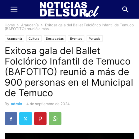
Home
Araucanía
Exitosa gala del Ballet Folclórico Infantil de Temuco
(BAFOTITO) reunió a más...
Araucanía
Cultura
Destacadas
Eventos
Portada
Exitosa gala del Ballet
Folclórico Infantil de Temuco
(BAFOTITO) reunió a más de
900 personas en el Municipal
de Temuco
By
admin
-
4 de septiembre de 2024