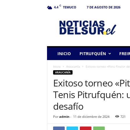
C
TEMUCO
7 DE AGOSTO DE 2026
4.4
N
o
t
i
c
i
a
INICIO
PITRUFQUÉN
FREI
s
d
Inicio
Araucanía
Exitoso torneo «Pitru Finals» de
e
ARAUCANÍA
l
Exitoso torneo «Pit
S
u
Tenis Pitrufquén: 
r
desafío
Por
admin
-
11 de diciembre de 2024
721