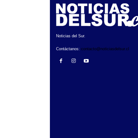
Noticias del Sur.
Contáctanos:
contacto@noticiasdelsur.cl