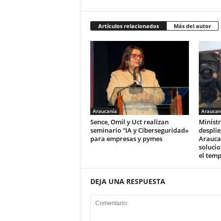
Artículos relacionados
Más del autor
Araucanía
Araucan
Sence, Omil y Uct realizan
Ministr
seminario “IA y Ciberseguridad»
desplie
para empresas y pymes
Arauca
solucio
el tem
DEJA UNA RESPUESTA