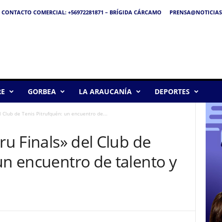
CONTACTO COMERCIAL: +56972281871 – BRÍGIDA CÁRCAMO
PRENSA@NOTICIAS
RE
GORBEA
LA ARAUCANÍA
DEPORTES
l Club de Tenis Pitrufquén: un encuentro de...
ru Finals» del Club de
un encuentro de talento y