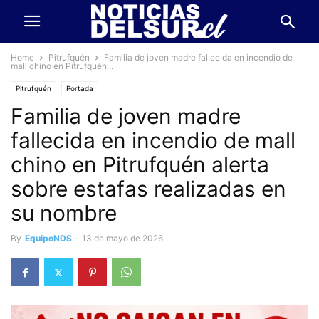
Home
Pitrufquén
Familia de joven madre fallecida en incendio de
mall chino en Pitrufquén...
Pitrufquén
Portada
Familia de joven madre
fallecida en incendio de mall
chino en Pitrufquén alerta
sobre estafas realizadas en
su nombre
By
EquipoNDS
-
13 de mayo de 2026