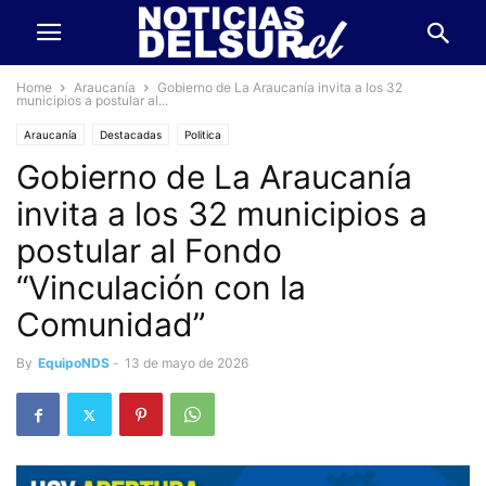
Home
Araucanía
Gobierno de La Araucanía invita a los 32
municipios a postular al...
Araucanía
Destacadas
Politica
Gobierno de La Araucanía
invita a los 32 municipios a
postular al Fondo
“Vinculación con la
Comunidad”
By
EquipoNDS
-
13 de mayo de 2026