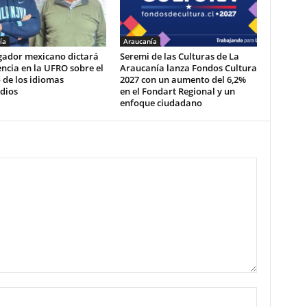
ía
Araucanía
igador mexicano dictará
Seremi de las Culturas de La
ncia en la UFRO sobre el
Araucanía lanza Fondos Cultura
 de los idiomas
2027 con un aumento del 6,2%
dios
en el Fondart Regional y un
enfoque ciudadano