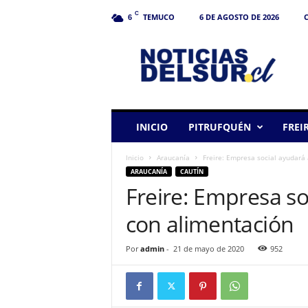
C
TEMUCO
6 DE AGOSTO DE 2026
C
6
N
o
t
i
c
i
a
INICIO
PITRUFQUÉN
FREI
s
d
Inicio
Araucanía
Freire: Empresa social ayudará 
e
ARAUCANÍA
CAUTÍN
l
Freire: Empresa so
S
u
con alimentación
r
Por
admin
-
21 de mayo de 2020
952