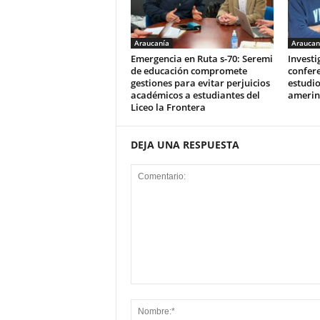
Araucanía
Araucan
Emergencia en Ruta s-70: Seremi
Invest
de educación compromete
confere
gestiones para evitar perjuicios
estudio
académicos a estudiantes del
amerin
Liceo la Frontera
DEJA UNA RESPUESTA