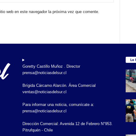
sitio web en este navegador la próxima vez que comente.
Lo 
Goretty Castillo Muñoz . Director
prensa@noticiasdelsur.cl
Brígida Cárcamo Alarcón. Área Comercial
ventas@noticiasdelsur.cl
Para informar una noticia, comunícate a:
prensa@noticiasdelsur.cl
Dirección Comercial: Avenida 12 de Febrero N°953.
Pitrufquén - Chile