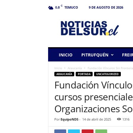
C
TEMUCO
9 DE AGOSTO DE 2026
0.8
N
o
t
i
c
i
a
INICIO
PITRUFQUÉN
FREI
s
d
Inicio
Araucanía
Fundación Vínculos Sin Frontera
e
ARAUCANÍA
PORTADA
UNCATEGORIZED
l
Fundación Vínculos
S
u
cursos presencial
r
Organizaciones So
Por
EquipoNDS
-
14 de abril de 2025
1316