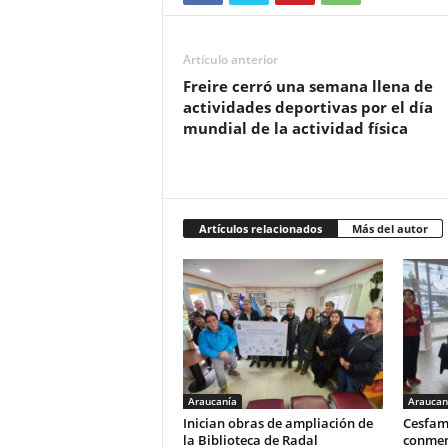
Artículo anterior
Freire cerró una semana llena de
actividades deportivas por el día
mundial de la actividad física
Artículos relacionados
Más del autor
Araucanía
Araucan
Inician obras de ampliación de
Cesfam
la Biblioteca de Radal
conmem