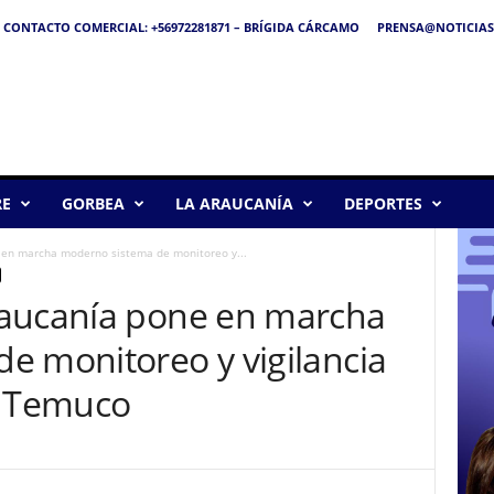
CONTACTO COMERCIAL: +56972281871 – BRÍGIDA CÁRCAMO
PRENSA@NOTICIAS
RE
GORBEA
LA ARAUCANÍA
DEPORTES
 en marcha moderno sistema de monitoreo y...
raucanía pone en marcha
e monitoreo y vigilancia
e Temuco