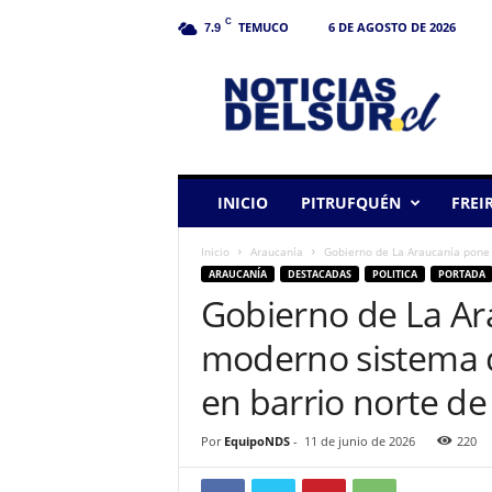
C
TEMUCO
6 DE AGOSTO DE 2026
7.9
N
o
t
i
c
i
a
INICIO
PITRUFQUÉN
FREI
s
d
Inicio
Araucanía
Gobierno de La Araucanía pone
e
ARAUCANÍA
DESTACADAS
POLITICA
PORTADA
l
Gobierno de La A
S
u
moderno sistema d
r
en barrio norte d
Por
EquipoNDS
-
11 de junio de 2026
220