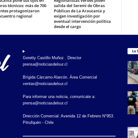
canía pone sus ojos en
Regionalistas Verdes piden
uros técnicos: más de 700
salida del Seremi de Obras
antes protagonizaron
Públicas de La Araucanía y
ncuentro regional
exigen investigación por
eventual intervención política
desde el cargo
Lo 
Goretty Castillo Muñoz . Director
prensa@noticiasdelsur.cl
Brígida Cárcamo Alarcón. Área Comercial
ventas@noticiasdelsur.cl
Para informar una noticia, comunícate a:
prensa@noticiasdelsur.cl
Dirección Comercial: Avenida 12 de Febrero N°953.
Pitrufquén - Chile