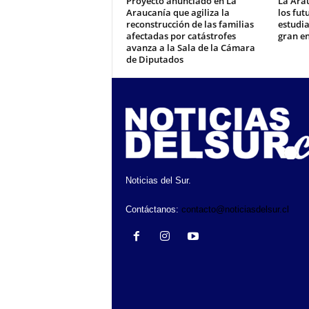
Proyecto anunciado en La
La Arau
Araucanía que agiliza la
los fut
reconstrucción de las familias
estudi
afectadas por catástrofes
gran e
avanza a la Sala de la Cámara
de Diputados
Noticias del Sur.
Contáctanos:
contacto@noticiasdelsur.cl