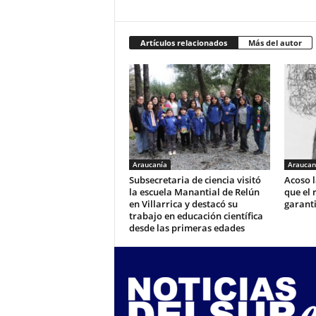
Artículos relacionados
Más del autor
Araucanía
Araucan
Subsecretaria de ciencia visitó
Acoso l
la escuela Manantial de Relún
que el 
en Villarrica y destacó su
garant
trabajo en educación científica
desde las primeras edades