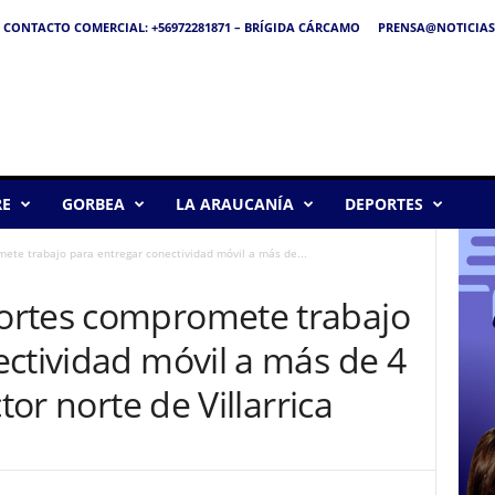
CONTACTO COMERCIAL: +56972281871 – BRÍGIDA CÁRCAMO
PRENSA@NOTICIAS
RE
GORBEA
LA ARAUCANÍA
DEPORTES
te trabajo para entregar conectividad móvil a más de...
ortes compromete trabajo
ctividad móvil a más de 4
tor norte de Villarrica