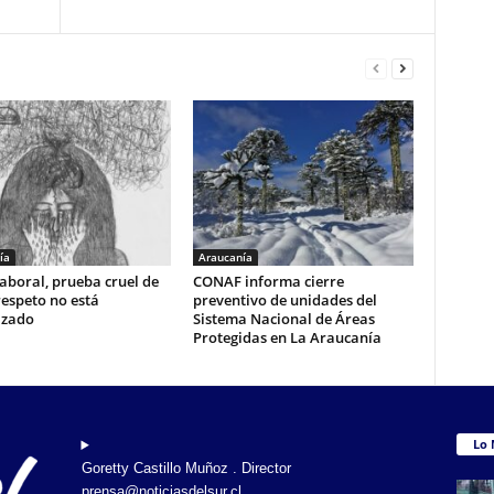
ía
Araucanía
aboral, prueba cruel de
CONAF informa cierre
respeto no está
preventivo de unidades del
izado
Sistema Nacional de Áreas
Protegidas en La Araucanía
Lo 
Goretty Castillo Muñoz . Director
prensa@noticiasdelsur.cl