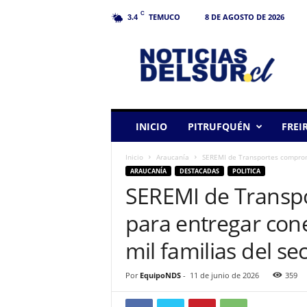
C
TEMUCO
8 DE AGOSTO DE 2026
3.4
N
o
t
i
c
i
a
INICIO
PITRUFQUÉN
FREI
s
d
Inicio
Araucanía
SEREMI de Transportes comprome
e
ARAUCANÍA
DESTACADAS
POLITICA
l
SEREMI de Transp
S
u
para entregar cone
r
mil familias del sec
Por
EquipoNDS
-
11 de junio de 2026
359