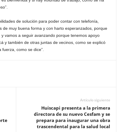
 es bienvenida y si hay voluntad de trabajo, como se ha
so”.
ilidades de solución para poder contar con telefonía,
mos de muy buena forma y con harto esperanzados, porque
 y vamos a seguir avanzando porque tenemos apoyo
cá y también de otras juntas de vecinos, como se explicó
a fuerza, como se dice”.
Artículo siguiente
Huiscapi presenta a la primera
directora de su nuevo Cesfam y se
orte
prepara para inaugurar una obra
trascendental para la salud local