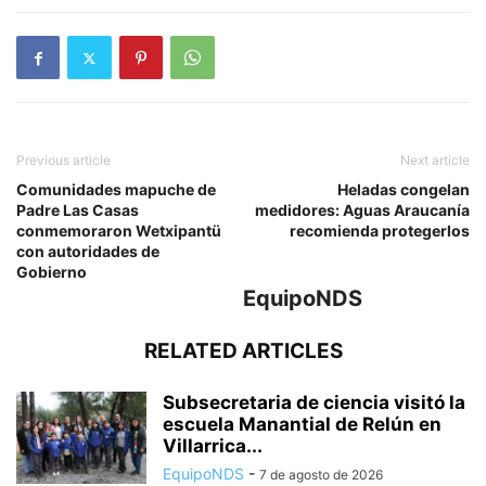
Previous article
Next article
Comunidades mapuche de
Heladas congelan
Padre Las Casas
medidores: Aguas Araucanía
conmemoraron Wetxipantü
recomienda protegerlos
con autoridades de
Gobierno
EquipoNDS
RELATED ARTICLES
Subsecretaria de ciencia visitó la
escuela Manantial de Relún en
Villarrica...
EquipoNDS
-
7 de agosto de 2026