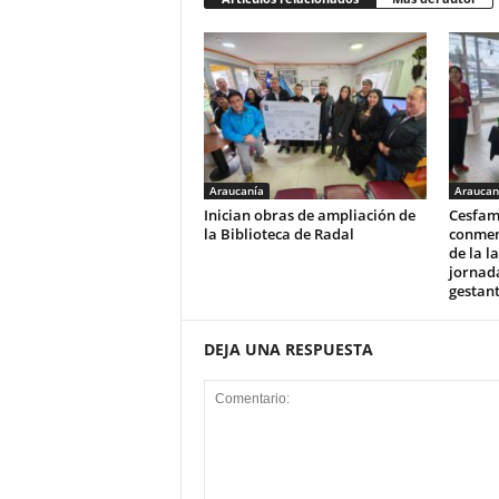
Araucanía
Araucan
Inician obras de ampliación de
Cesfam
la Biblioteca de Radal
conmem
de la l
jornad
gestan
DEJA UNA RESPUESTA