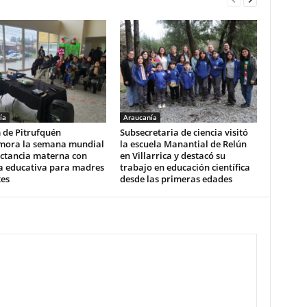
ía
Araucanía
 de Pitrufquén
Subsecretaria de ciencia visitó
ora la semana mundial
la escuela Manantial de Relún
actancia materna con
en Villarrica y destacó su
a educativa para madres
trabajo en educación científica
tes
desde las primeras edades