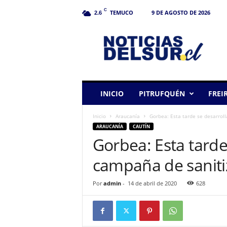
C
TEMUCO
9 DE AGOSTO DE 2026
2.6
N
o
t
i
c
i
a
INICIO
PITRUFQUÉN
FREI
s
d
Inicio
Araucanía
Gorbea: Esta tarde se desarrol
e
ARAUCANÍA
CAUTÍN
l
Gorbea: Esta tarde
S
u
campaña de saniti
r
Por
admin
-
14 de abril de 2020
628