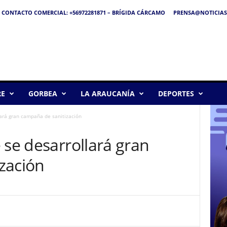
CONTACTO COMERCIAL: +56972281871 – BRÍGIDA CÁRCAMO
PRENSA@NOTICIAS
RE
GORBEA
LA ARAUCANÍA
DEPORTES
lará gran campaña de sanitización
 se desarrollará gran
zación