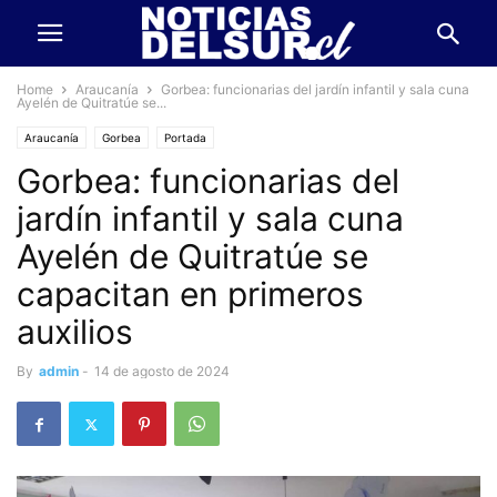
Home
Araucanía
Gorbea: funcionarias del jardín infantil y sala cuna
Ayelén de Quitratúe se...
Araucanía
Gorbea
Portada
Gorbea: funcionarias del
jardín infantil y sala cuna
Ayelén de Quitratúe se
capacitan en primeros
auxilios
By
admin
-
14 de agosto de 2024