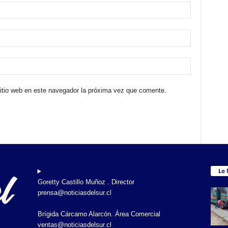
sitio web en este navegador la próxima vez que comente.
Lo 
Goretty Castillo Muñoz . Director
prensa@noticiasdelsur.cl
Brígida Cárcamo Alarcón. Área Comercial
ventas@noticiasdelsur.cl