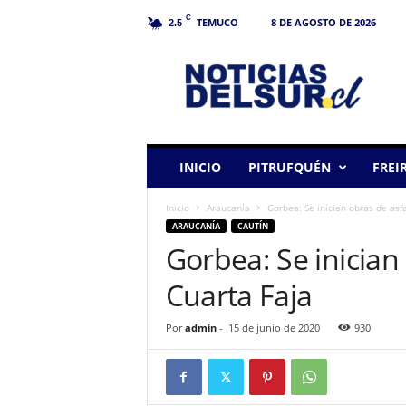
C
TEMUCO
8 DE AGOSTO DE 2026
2.5
N
o
t
i
c
i
a
INICIO
PITRUFQUÉN
FREI
s
d
Inicio
Araucanía
Gorbea: Se inician obras de asfa
e
ARAUCANÍA
CAUTÍN
l
Gorbea: Se inician 
S
u
Cuarta Faja
r
Por
admin
-
15 de junio de 2020
930