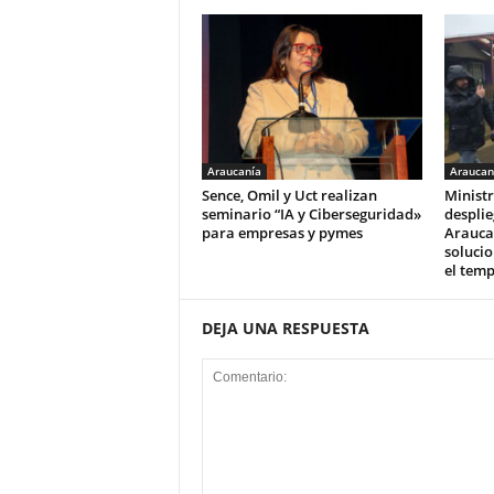
Araucanía
Araucan
Sence, Omil y Uct realizan
Ministr
seminario “IA y Ciberseguridad»
desplie
para empresas y pymes
Arauca
solucio
el tem
DEJA UNA RESPUESTA