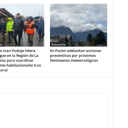
ía
Araucanía
o Ivan Poduje lidera
En Pucón adelantan acciones
gue en la Región de La
preventivas por próximos
nía para coordinar
fenómenos meteorológicos
nes habitacionales tras
poral