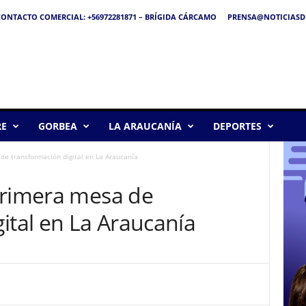
ONTACTO COMERCIAL: +56972281871 – BRÍGIDA CÁRCAMO
PRENSA@NOTICIASDE
RE
GORBEA
LA ARAUCANÍA
DEPORTES
de transformación digital en La Araucanía
primera mesa de
ital en La Araucanía