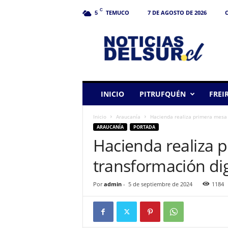
C
TEMUCO
7 DE AGOSTO DE 2026
C
5
N
o
t
i
c
i
a
INICIO
PITRUFQUÉN
FREI
s
d
Inicio
Araucanía
Hacienda realiza primera mesa 
e
ARAUCANÍA
PORTADA
l
Hacienda realiza 
S
u
transformación dig
r
Por
admin
-
5 de septiembre de 2024
1184