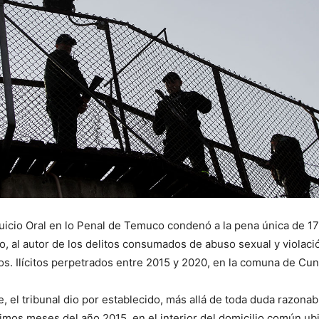
Juicio Oral en lo Penal de Temuco condenó a la pena única de 1
vo, al autor de los delitos consumados de abuso sexual y violaci
s. Ilícitos perpetrados entre 2015 y 2020, en la comuna de Cun
, el tribunal dio por establecido, más allá de toda duda razonab
timos meses del año 2015, en el interior del domicilio común ub