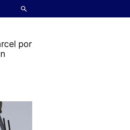
rcel por
en