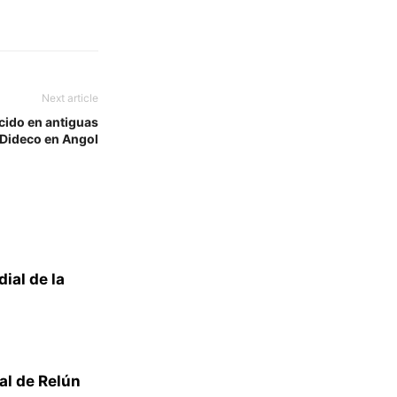
Next article
cido en antiguas
 Dideco en Angol
al de la
al de Relún