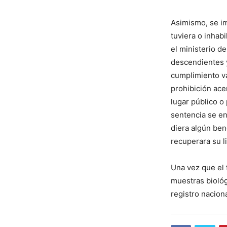
Asimismo, se im
tuviera o inhab
el ministerio de
descendientes y
cumplimiento va
prohibición acer
lugar público o
sentencia se en
diera algún ben
recuperara su l
Una vez que el 
muestras biológ
registro nacio