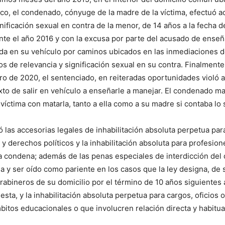
, el condenado, cónyuge de la madre de la víctima, efectuó a
gnificación sexual en contra de la menor, de 14 años a la fecha d
te el año 2016 y con la excusa por parte del acusado de enseñ
tada en su vehículo por caminos ubicados en las inmediaciones d
os de relevancia y significación sexual en su contra. Finalmente,
ro de 2020, el sentenciado, en reiteradas oportunidades violó a 
to de salir en vehículo a enseñarle a manejar. El condenado m
víctima con matarla, tanto a ella como a su madre si contaba lo 
có las accesorias legales de inhabilitación absoluta perpetua par
 y derechos políticos y la inhabilitación absoluta para profesion
a condena; además de las penas especiales de interdicción del
da y ser oído como pariente en los casos que la ley designa, de s
arabineros de su domicilio por el término de 10 años siguientes
esta, y la inhabilitación absoluta perpetua para cargos, oficios 
bitos educacionales o que involucren relación directa y habitu