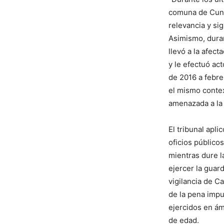
comuna de Cunco
relevancia y si
Asimismo, duran
llevó a la afec
y le efectuó act
de 2016 a febre
el mismo contex
amenazada a la 
El tribunal apli
oficios públicos
mientras dure l
ejercer la guar
vigilancia de C
de la pena impu
ejercidos en ám
de edad.