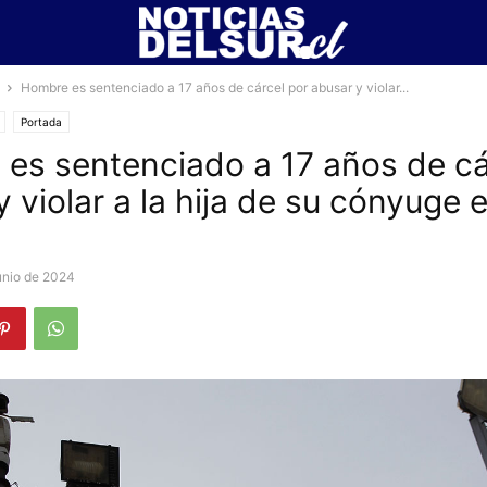
Hombre es sentenciado a 17 años de cárcel por abusar y violar...
Portada
es sentenciado a 17 años de cá
 violar a la hija de su cónyuge 
unio de 2024