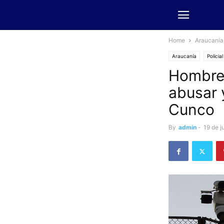
Home
Araucanía
Araucanía
Policial
Hombre 
abusar y
Cunco
By
admin
-
19 de j