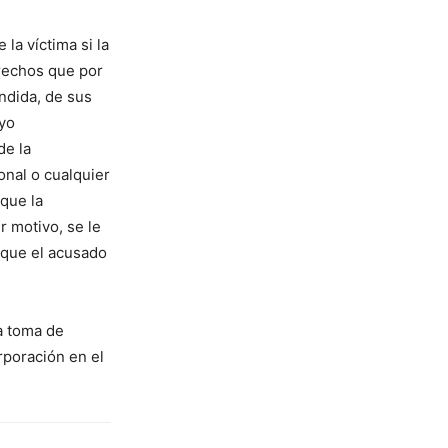
la víctima si la
erechos que por
endida, de sus
uyo
de la
onal o cualquier
 que la
r motivo, se le
n que el acusado
la toma de
rporación en el