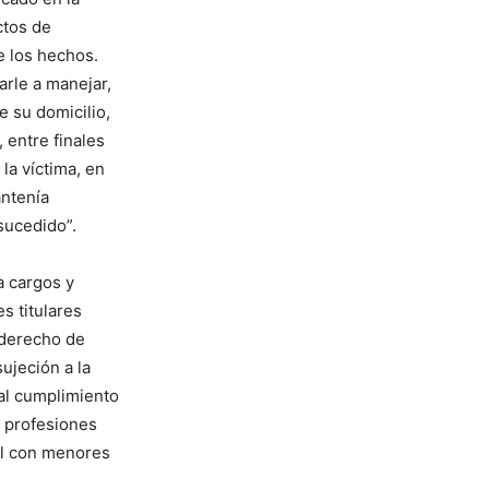
ctos de
e los hechos.
arle a manejar,
e su domicilio,
 entre finales
la víctima, en
antenía
sucedido”.
a cargos y
es titulares
 derecho de
ujeción a la
 al cumplimiento
o profesiones
al con menores