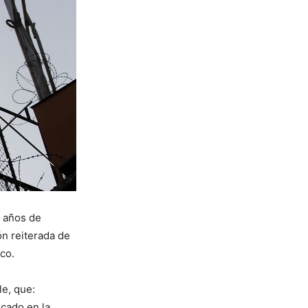
7 años de
ón reiterada de
co.
le, que:
icado en la