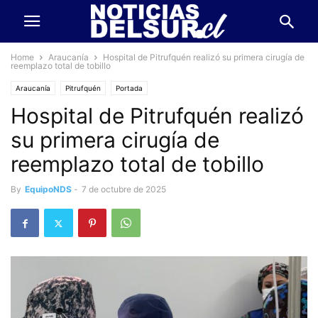
Home
Araucanía
Hospital de Pitrufquén realizó su primera cirugía de
reemplazo total de tobillo
Araucanía
Pitrufquén
Portada
Hospital de Pitrufquén realizó
su primera cirugía de
reemplazo total de tobillo
By
EquipoNDS
-
7 de octubre de 2025