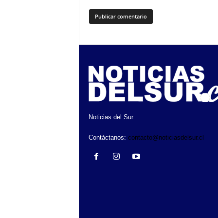
Noticias del Sur.
Contáctanos:
contacto@noticiasdelsur.cl