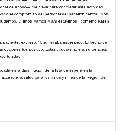
 equipo del pabellón —compuesto por enfermeras,
sonal de apoyo— fue clave para concretar esta actividad.
enció el compromiso del personal del pabellón central. Nos
lo dudamos. Dijimos ‘vamos’ y ahí estuvimos”, comentó Karen
a paciente, expresó: “Uno llevaba esperando. El hecho de
 opciones fue positivo. Estas cirugías no eran urgencias,
oportunidad”.
focada en la disminución de la lista de espera en la
acceso a la salud para los niños y niñas de la Región de