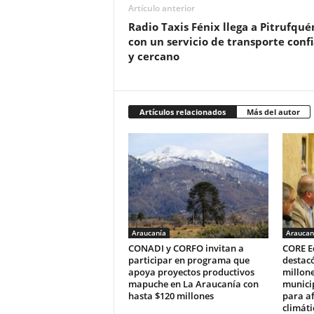
Artículo anterior
Radio Taxis Fénix llega a Pitrufqué
con un servicio de transporte conf
y cercano
Artículos relacionados
Más del autor
Araucanía
Araucan
CONADI y CORFO invitan a
CORE E
participar en programa que
destacó
apoya proyectos productivos
millone
mapuche en La Araucanía con
municip
hasta $120 millones
para a
climáti