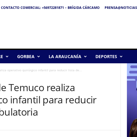
CONTACTO COMERCIAL: +56972281871 – BRÍGIDA CÁRCAMO
PRENSA@NOTICIAS
RE
GORBEA
LA ARAUCANÍA
DEPORTES
iza operativo quirúrgico infantil para reducir lista de...
de Temuco realiza
o infantil para reducir
bulatoria