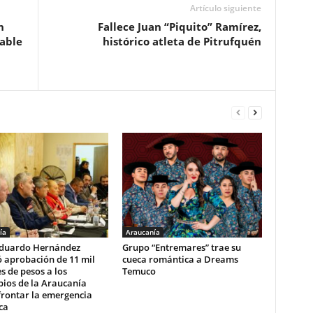
Artículo siguiente
n
Fallece Juan “Piquito” Ramírez,
iable
histórico atleta de Pitrufquén
ía
Araucanía
duardo Hernández
Grupo “Entremares” trae su
 aprobación de 11 mil
cueca romántica a Dreams
s de pesos a los
Temuco
ios de la Araucanía
frontar la emergencia
ca