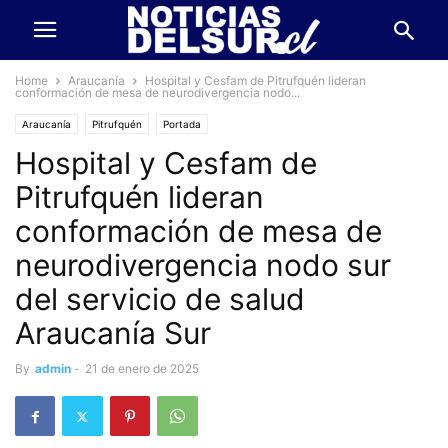
Home
Araucanía
Hospital y Cesfam de Pitrufquén lideran
conformación de mesa de neurodivergencia nodo...
Araucanía
Pitrufquén
Portada
Hospital y Cesfam de
Pitrufquén lideran
conformación de mesa de
neurodivergencia nodo sur
del servicio de salud
Araucanía Sur
By
admin
-
21 de enero de 2025