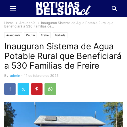
Home
Araucanía
Inauguran Sistema de Agua Potable Rural que
Beneficiará a 530 Familias de...
Araucanía
Cautín
Freire
Portada
Inauguran Sistema de Agua
Potable Rural que Beneficiará
a 530 Familias de Freire
By
admin
-
11 de febrero de 2025