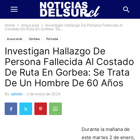
Home
Araucanía
Investigan Hallazgo De Persona Fallecida Al
Costado De Ruta En Gorbea: Se...
Araucanía
Gorbea
Portada
Investigan Hallazgo De
Persona Fallecida Al Costado
De Ruta En Gorbea: Se Trata
De Un Hombre De 60 Años
By
admin
-
2 de enero de 2024
Durante la mañana de
este martes 2 de enero,