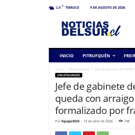
C
TEMUCO
9 DE AGOSTO DE 2026
1.4
N
o
t
i
c
i
a
INICIO
PITRUFQUÉN
FREI
s
d
Inicio
Uncategorized
Jefe de gabinete del GORE 
e
UNCATEGORIZED
l
Jefe de gabinete 
S
u
queda con arraigo 
r
formalizado por f
Por
EquipoNDS
-
14 de abril de 2026
748