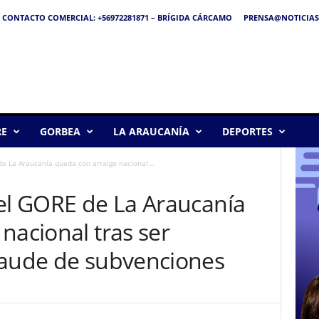
CONTACTO COMERCIAL: +56972281871 – BRÍGIDA CÁRCAMO
PRENSA@NOTICIAS
RE
GORBEA
LA ARAUCANÍA
DEPORTES
de La Araucanía queda con arraigo nacional...
del GORE de La Araucanía
nacional tras ser
raude de subvenciones