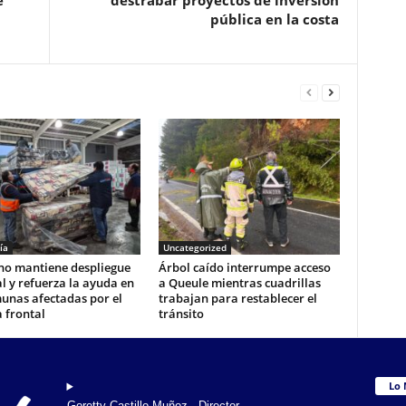
e
destrabar proyectos de inversión
pública en la costa
ía
Uncategorized
no mantiene despliegue
Árbol caído interrumpe acceso
l y refuerza la ayuda en
a Queule mientras cuadrillas
unas afectadas por el
trabajan para restablecer el
 frontal
tránsito
Lo 
Goretty Castillo Muñoz . Director