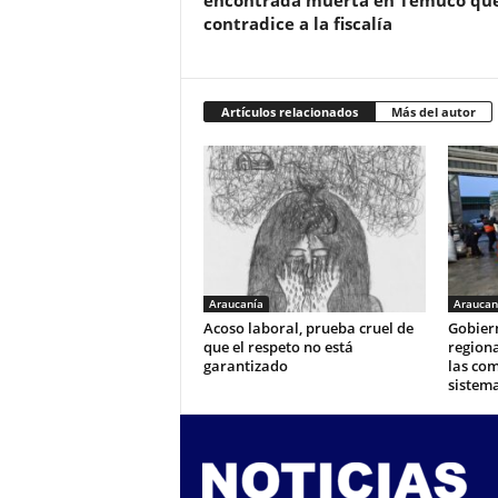
encontrada muerta en Temuco qu
contradice a la fiscalía
Artículos relacionados
Más del autor
Araucanía
Araucan
Acoso laboral, prueba cruel de
Gobier
que el respeto no está
regiona
garantizado
las com
sistema