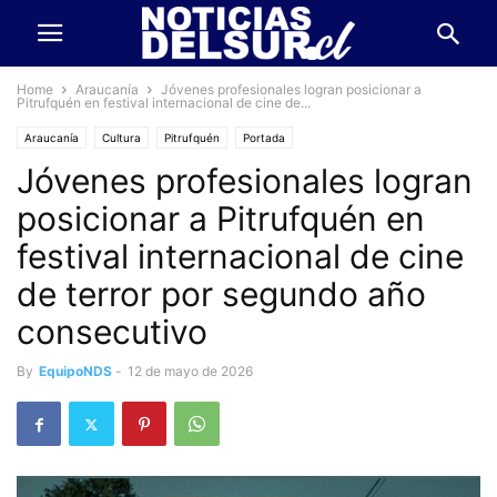
Home
Araucanía
Jóvenes profesionales logran posicionar a
Pitrufquén en festival internacional de cine de...
Araucanía
Cultura
Pitrufquén
Portada
Jóvenes profesionales logran
posicionar a Pitrufquén en
festival internacional de cine
de terror por segundo año
consecutivo
By
EquipoNDS
-
12 de mayo de 2026