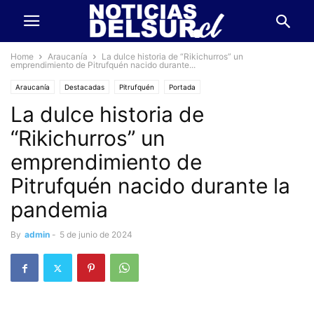
Home
Araucanía
La dulce historia de “Rikichurros” un
emprendimiento de Pitrufquén nacido durante...
Araucanía
Destacadas
Pitrufquén
Portada
La dulce historia de
“Rikichurros” un
emprendimiento de
Pitrufquén nacido durante la
pandemia
By
admin
-
5 de junio de 2024