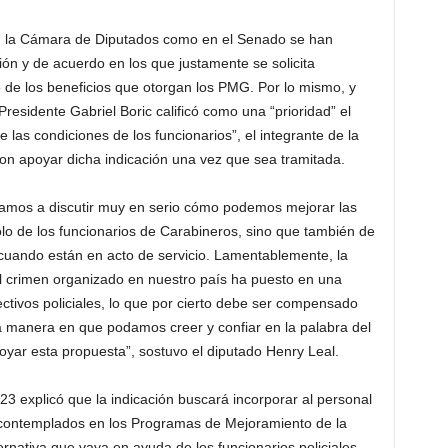
n la Cámara de Diputados como en el Senado se han
ión y de acuerdo en los que justamente se solicita
ro de los beneficios que otorgan los PMG. Por lo mismo, y
esidente Gabriel Boric calificó como una “prioridad” el
e las condiciones de los funcionarios”, el integrante de la
n apoyar dicha indicación una vez que sea tramitada.
amos a discutir muy en serio cómo podemos mejorar las
lo de los funcionarios de Carabineros, sino que también de
 cuando están en acto de servicio. Lamentablemente, la
del crimen organizado en nuestro país ha puesto en una
ctivos policiales, lo que por cierto debe ser compensado
 manera en que podamos creer y confiar en la palabra del
ar esta propuesta”, sostuvo el diputado
Henry
Leal
.
o 23 explicó que la indicación buscará incorporar al personal
os contemplados en los Programas de Mejoramiento de la
ternativa que vaya en ayuda de los funcionarios policiales.