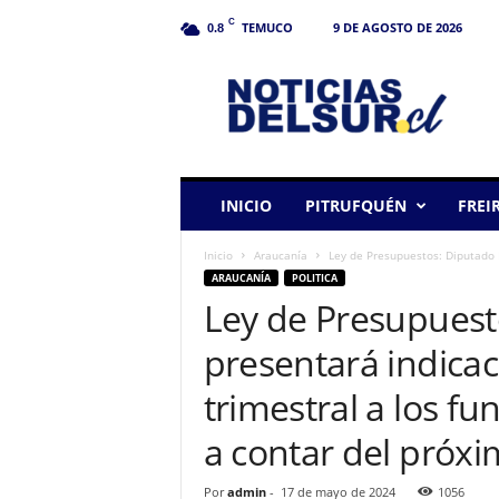
C
TEMUCO
9 DE AGOSTO DE 2026
0.8
N
o
t
i
c
i
a
INICIO
PITRUFQUÉN
FREI
s
d
Inicio
Araucanía
Ley de Presupuestos: Diputado L
e
ARAUCANÍA
POLITICA
l
Ley de Presupuest
S
u
presentará indica
r
trimestral a los f
a contar del próx
Por
admin
-
17 de mayo de 2024
1056