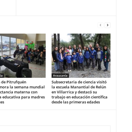
ía
Araucanía
 de Pitrufquén
Subsecretaria de ciencia visitó
ora la semana mundial
la escuela Manantial de Relún
actancia materna con
en Villarrica y destacó su
a educativa para madres
trabajo en educación científica
tes
desde las primeras edades