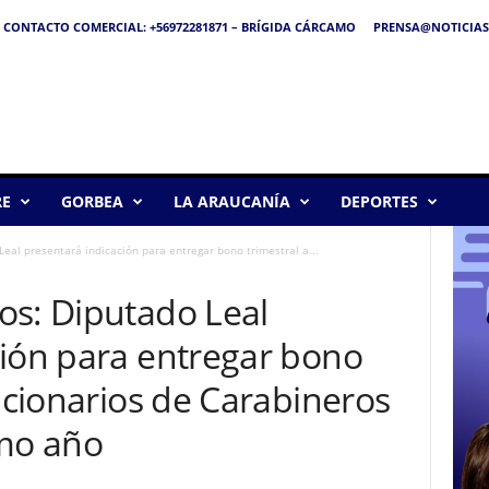
CONTACTO COMERCIAL: +56972281871 – BRÍGIDA CÁRCAMO
PRENSA@NOTICIAS
RE
GORBEA
LA ARAUCANÍA
DEPORTES
eal presentará indicación para entregar bono trimestral a...
os: Diputado Leal
ción para entregar bono
uncionarios de Carabineros
imo año