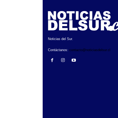
Noticias del Sur.
Contáctanos:
contacto@noticiasdelsur.cl