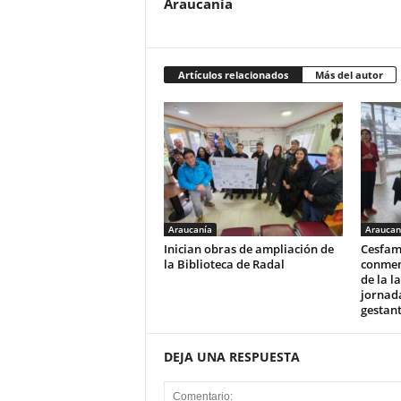
Araucanía
Artículos relacionados
Más del autor
Araucanía
Araucan
Inician obras de ampliación de
Cesfam
la Biblioteca de Radal
conmem
de la l
jornad
gestan
DEJA UNA RESPUESTA